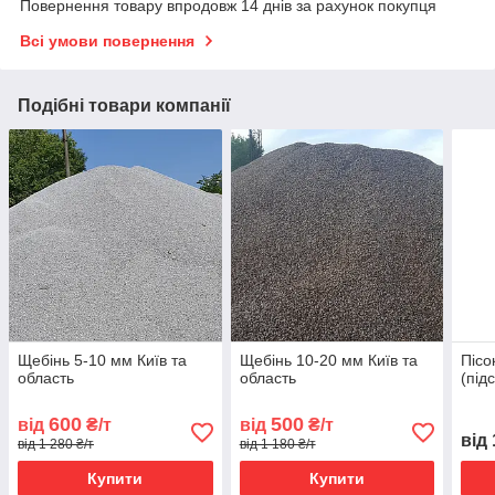
Повернення товару впродовж 14 днів за рахунок покупця
Всі умови повернення
Подібні товари компанії
Щебінь 5-10 мм Київ та
Щебінь 10-20 мм Київ та
Пісо
область
область
(під
600
500
від
₴/т
від
₴/т
від
від 1 280 ₴/т
від 1 180 ₴/т
Купити
Купити