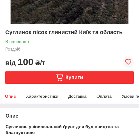
Суглинок пісок глинистий Київ та область
В наявності
Роздріб
100
від
₴/т
Купити
Опис
Характеристики
Доставка
Оплата
Умови п
Опис
Суглинок: універсальний ґрунт для будівництва та
благоустрою