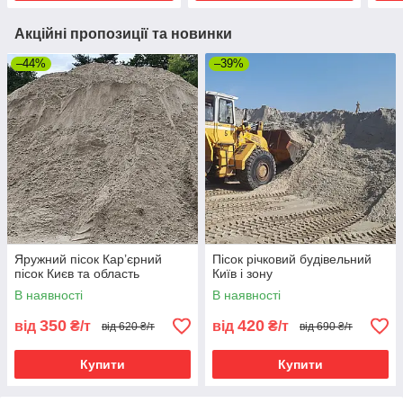
Акційні пропозиції та новинки
–44%
–39%
Яружний пісок Кар’єрний
Пісок річковий будівельний
пісок Києв та область
Київ і зону
В наявності
В наявності
350
420
від
₴/т
від
₴/т
від 620 ₴/т
від 690 ₴/т
Купити
Купити