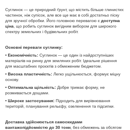
Суглинок — це природний ґрунт, що містить більше глинистих
частинок, ніж супісок, але все ще має в собі достатньо піску
для зручної обробки. Його головною перевагою є
доступна
ціна
, що робить суглинок вигідним вибором для широкого
спектру земельних і будівельних робіт.
Основні переваги суглинку:
•
Економічність:
Суглинок — це один із найдоступніших
матеріалів на ринку для земляних робіт. Ідеальне рішення
для масштабних проєктів з обмеженим бюджетом.
•
Висока пластичність:
Легко ущільнюється, формує міцну
основу.
•
Оптимальна щільність:
Добре тримає форму, не
розмивається дощами.
•
Широке застосування:
Підходить для вирівнювання
територій, планування рельєфу, озеленення та підсипки.
Доставка здійснюється самоскидами
вантажопідйомністю до 30 тонн
, без обмежень за обсягом