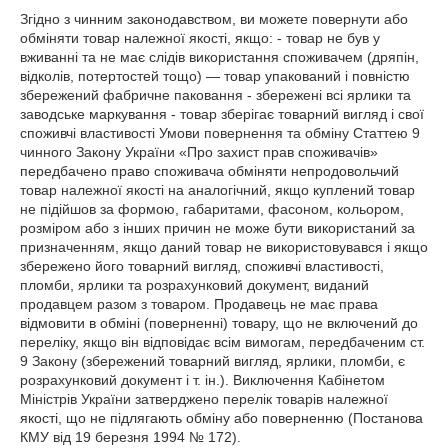
Згідно з чинним законодавством, ви можете повернути або 
обміняти товар належної якості, якщо: - товар не був у 
вживанні та не має слідів використання споживачем (дряпін, 
відколів, потертостей тощо) — товар упакований і повністю 
збережений фабричне паковання - збережені всі ярлики та 
заводське маркування - товар зберігає товарний вигляд і свої 
споживчі властивості Умови повернення та обміну Статтею 9 
чинного Закону України «Про захист прав споживачів» 
передбачено право споживача обміняти непродовольчий 
товар належної якості на аналогічний, якщо куплений товар 
не підійшов за формою, габаритами, фасоном, кольором, 
розміром або з інших причин не може бути використаний за 
призначенням, якщо даний товар не використовувався і якщо 
збережено його товарний вигляд, споживчі властивості, 
пломби, ярлики та розрахунковий документ, виданий 
продавцем разом з товаром. Продавець не має права 
відмовити в обміні (поверненні) товару, що не включений до 
переліку, якщо він відповідає всім вимогам, передбаченим ст. 
9 Закону (збережений товарний вигляд, ярлики, пломби, є 
розрахунковий документ і т. ін.). Виключення Кабінетом 
Міністрів України затверджено перелік товарів належної 
якості, що не підлягають обміну або поверненню (Постанова 
КМУ від 19 березня 1994 № 172).
